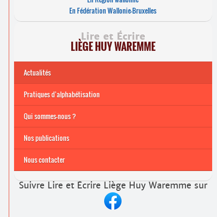
En Fédération Wallonie-Bruxelles
Lire et Écrire
LIÈGE HUY WAREMME
Actualités
Pratiques d’alphabétisation
Archives
Formations continuées 2026-2027
Qui sommes-nous ?
Nos publications
Nous contacter
Suivre Lire et Écrire Liège Huy Waremme sur