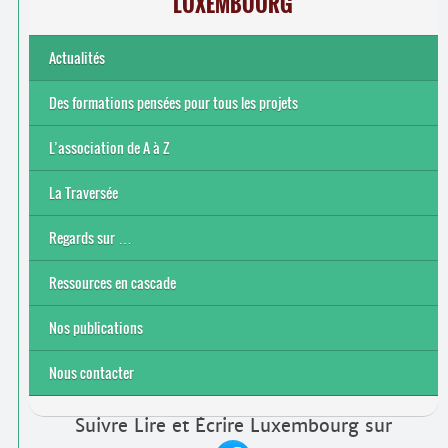
LUXEMBOURG
Actualités
Des formations pensées pour tous les projets
L’association de A à Z
Le bénévolat
Nos actions
Nos objectifs et finalité
Notre contexte socio-économique
Notre structure
La Traversée
Regards sur …
Ressources en cascade
Nos publications
Nous contacter
Suivre Lire et Écrire Luxembourg sur