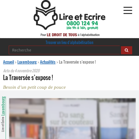
Alphabétisation
Trouver un lieu d’alphabétisation
Agir pour l’alpha
Accueil
>
Luxembourg
>
Actualités
>
La Traversée s’expose !
Actu du
4 novembre 2020
Publications
La Traversée s’expose !
Besoin d’un petit coup de pouce
journaldelalpha.be
Luxembourg
Regards croisés
Ressources pédagogiques
Lire et Écrire
Espace presse