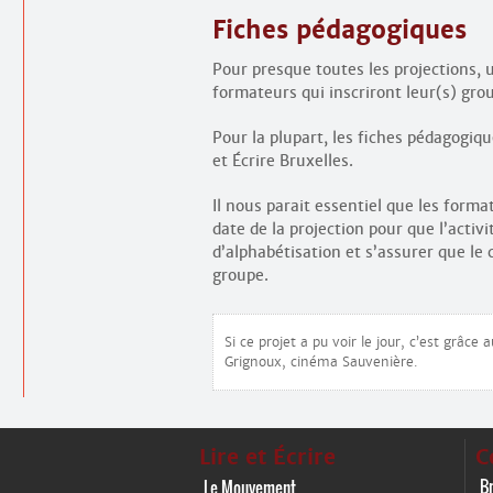
Fiches pédagogiques
Pour presque toutes les projections, 
formateurs qui inscriront leur(s) gro
Pour la plupart, les fiches pédagogiq
et Écrire Bruxelles.
Il nous parait essentiel que les forma
date de la projection pour que l’acti
d’alphabétisation et s’assurer que le
groupe.
Si ce projet a pu voir le jour, c’est grâce
Grignoux, cinéma Sauvenière.
Lire et Écrire
C
Br
Le Mouvement