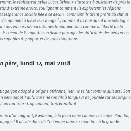
femme, le réalisateur belge Lucas Belvaux s’attache à ausculter de près la
tis d’extrême droite, soulignant comment ils exploitent les régions
sespérance sociale liée à ce déclin ; comment ils tirent profit du climat
s’emploient à lisser leur image ? ; comment ils masquent une idéologie
iant des valeurs démocratiques fondamentales comme la liberté ou la
, ils créent de l’empathie en disant partager les difficultés des gens et en
ls capables d’y apporter de vraies solutions…
n père
, lundi 14 mai 2018
it garçon adopté d’origine africaine, rien ne se fait comme ailleurs ! Son
un père adoptif qu’il bassine son fils à longueur de journée sur ses origine
ot en fait trop : trop aimant, trop étouffant…
hemin d’un migrant, Kwabéna, à la peau noire comme la sienne. Pour lui,
iologique ! Il décide donc de l’héberger dans sa chambre, à la grande