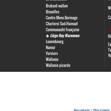
Brabant wallon
W
Bruxelles
C
Centre Mons Borinage
Charleroi Sud-Hainaut
C
Communauté française
Liège Huy Waremme
Ré
Luxembourg
F
Namur
Tw
Verviers
Y
Wallonie
Wallonie picarde
Nous contacter
Offres d’emploi
|