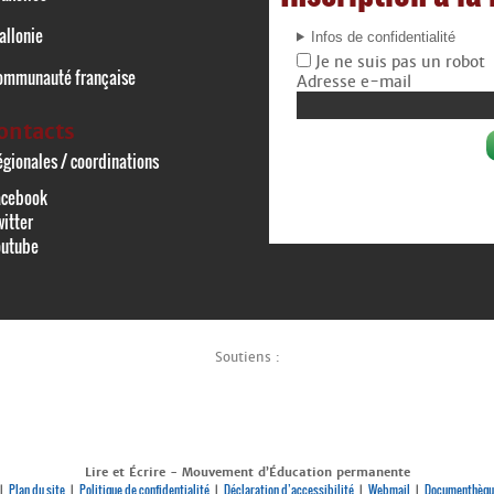
allonie
Infos de confidentialité
Je ne suis pas un robot
ommunauté française
Adresse e-mail
ontacts
gionales / coordinations
acebook
itter
outube
Soutiens :
Lire et Écrire - Mouvement d’Éducation permanente
Plan du site
Politique de confidentialité
Déclaration d’accessibilité
Webmail
Documenthèqu
|
|
|
|
|