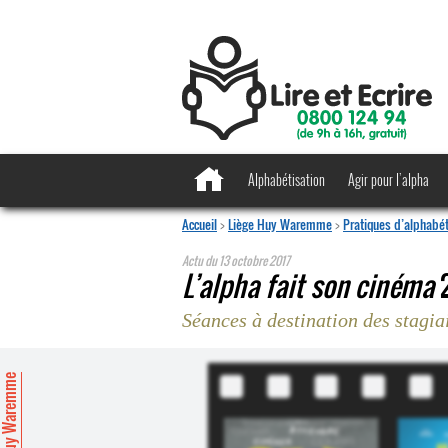
Alphabétisation
Agir pour l’alpha
Accueil
>
Liège Huy Waremme
>
Pratiques d’alphabét
Actu du
13 octobre 2017
L’alpha fait son cinéma
2
Séances à destination des stagia
ège Huy Waremme