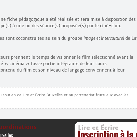
une fiche pédagogique a été réalisée et sera mise à disposition des
upe(s) à une ou des séance(s) proposée(s) par le ciné-club.
ues sont coconstruites au sein du groupe
Image et Interculturel
de Lir
teurs prennent le temps de visionner le film sélectionné avant la
vité « cinéma » fasse partie intégrante de leur cours
 contenu du film et son niveau de langage conviennent à leur
 au soutien de Lire et Écrire Bruxelles et au partenariat fructueux avec les
oordinations
Lire et Écrire
Inscription à la
uxelles