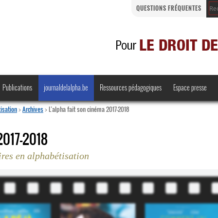
QUESTIONS FRÉQUENTES
Publications
journaldelalpha.be
Ressources pédagogiques
Espace presse
isation
>
Archives
>
L’alpha fait son cinéma 2017-2018
017-2018
ires en alphabétisation
Regards croisés
Comprendre et parler
Bienvenue en Belgique
·