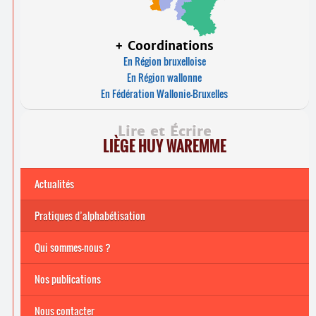
+ Coordinations
En Région bruxelloise
En Région wallonne
En Fédération Wallonie-Bruxelles
Lire et Écrire
LIÈGE HUY WAREMME
Actualités
Pratiques d’alphabétisation
Archives
Formations continuées 2026-2027
Qui sommes-nous ?
Nos publications
Nous contacter