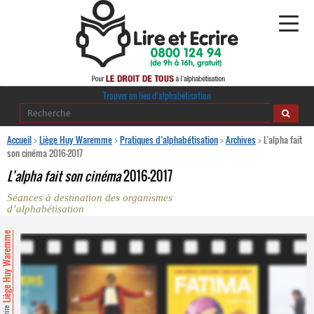
Alphabétisation
Trouver un lieu d’alphabétisation
Agir pour l’alpha
Accueil
>
Liège Huy Waremme
>
Pratiques d’alphabétisation
>
Archives
>
L’alpha fait
son cinéma 2016-2017
Publications
L’alpha fait son cinéma
2016-2017
Séances à destination des organismes
journaldelalpha.be
d’alphabétisation
Regards croisés
Liège Huy Waremme
Ressources pédagogiques
Espace presse