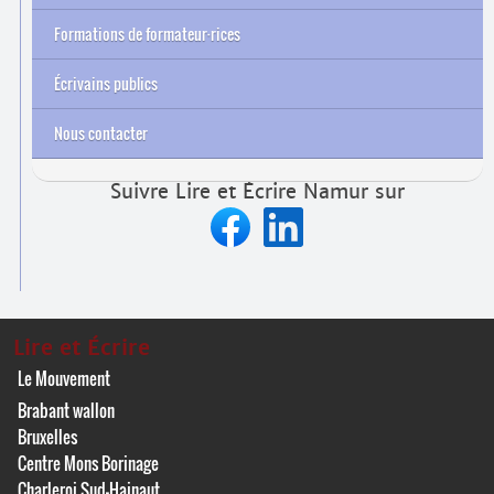
Formations de formateur
·
rices
Archives
Écrivains publics
Nous contacter
Suivre Lire et Écrire Namur sur
Lire et Écrire
Le Mouvement
Brabant wallon
Bruxelles
Centre Mons Borinage
Charleroi Sud-Hainaut