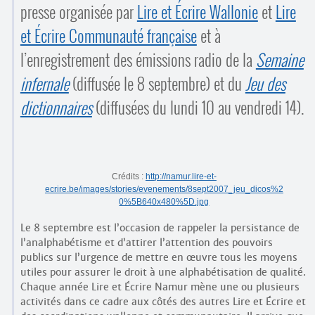
Contacts
presse organisée par
Lire et Écrire Wallonie
et
Lire
·
Comprendre et parler
et Écrire Communauté française
et à
Trouver un lieu d’alphabétisation
l’enregistrement des émissions radio de la
Semaine
Bienvenue en Belgique
infernale
(diffusée le 8 septembre) et du
Jeu des
dictionnaires
(diffusées du lundi 10 au vendredi 14).
Crédits :
http://namur.lire-et-
ecrire.be/images/stories/evenements/8sept2007_jeu_dicos%2
0%5B640x480%5D.jpg
Le 8 septembre est l’occasion de rappeler la persistance de
l’analphabétisme et d’attirer l’attention des pouvoirs
publics sur l’urgence de mettre en œuvre tous les moyens
utiles pour assurer le droit à une alphabétisation de qualité.
Chaque année Lire et Écrire Namur mène une ou plusieurs
activités dans ce cadre aux côtés des autres Lire et Écrire et