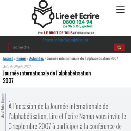
Alphabétisation
Trouver un lieu d’alphabétisation
Agir pour l’alpha
Accueil
>
Namur
>
Actualités
>
Journée internationale de l’alphabétisation 2007
Actu du
25 juin 2007
Publications
Journée internationale de l’alphabétisation
2007
journaldelalpha.be
Namur
Regards croisés
Ressources pédagogiques
À l’occasion de la Journée internationale de
Lire et Écrire
l’alphabétisation, Lire et Écrire Namur vous invite le
Espace presse
6 septembre 2007 à participer à la conférence de