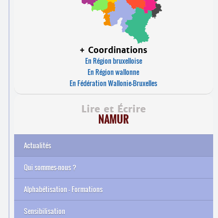
+ Coordinations
En Région bruxelloise
En Région wallonne
En Fédération Wallonie-Bruxelles
Lire et Écrire
NAMUR
Actualités
Qui sommes-nous ?
Alphabétisation – Formations
Sensibilisation