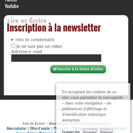
Youtube
Lire et Écrire
Inscription à la newsletter
Infos de confidentialité
Je ne suis pas un robot
Adresse e-mail
En acceptant les cookies de ce
site, vous permettez la sauvegarde
– dans votre navigateur – de
préférences d’affichage et
Soutiens :
d’identification statistique
anonymes.
Lire et Écrire - Mouvement d’Éducation permanente
Nous contacter
Offres d’emploi
Plan du site
Politique de confidentialité
Déclaration
|
|
|
|
En savoir plus
Accepter
Refuser