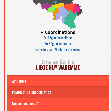
+ Coordinations
En Région bruxelloise
En Région wallonne
En Fédération Wallonie-Bruxelles
Lire et Écrire
LIÈGE HUY WAREMME
Actualités
Pratiques d’alphabétisation
Archives
Formations continuées 2026-2027
Qui sommes-nous ?