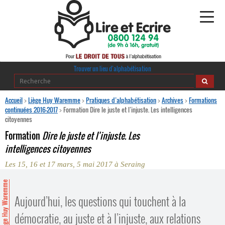
Alphabétisation
Trouver un lieu d’alphabétisation
Agir pour l’alpha
Accueil
>
Liège Huy Waremme
>
Pratiques d’alphabétisation
>
Archives
>
Formations
continuées 2016-2017
>
Formation Dire le juste et l’injuste. Les intelligences
citoyennes
Publications
Formation
Dire le juste et l’injuste. Les
journaldelalpha.be
intelligences citoyennes
Les 15, 16 et 17 mars, 5 mai 2017 à Seraing
Regards croisés
Ressources pédagogiques
Liège Huy Waremme
Aujourd’hui, les questions qui touchent à la
Espace presse
démocratie, au juste et à l’injuste, aux relations