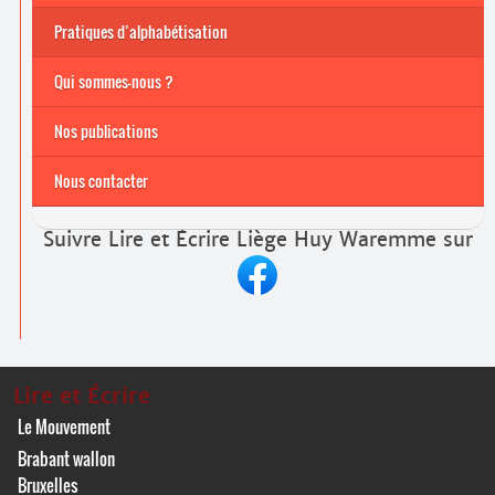
Pratiques d’alphabétisation
Archives
Formations continuées 2026-2027
Qui sommes-nous ?
Nos publications
Nous contacter
Suivre Lire et Écrire Liège Huy Waremme sur
Lire et Écrire
Le Mouvement
Brabant wallon
Bruxelles