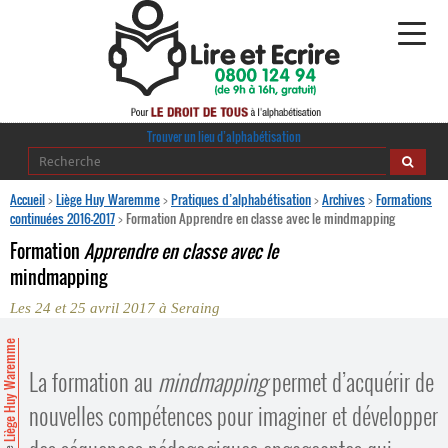
Alphabétisation
Trouver un lieu d’alphabétisation
Agir pour l’alpha
Accueil
>
Liège Huy Waremme
>
Pratiques d’alphabétisation
>
Archives
>
Formations
continuées 2016-2017
>
Formation Apprendre en classe avec le mindmapping
Publications
Formation
Apprendre en classe avec le
mindmapping
journaldelalpha.be
Les 24 et 25 avril 2017 à Seraing
Regards croisés
Ressources pédagogiques
Liège Huy Waremme
La formation au
mindmapping
permet d’acquérir de
Espace presse
nouvelles compétences pour imaginer et développer