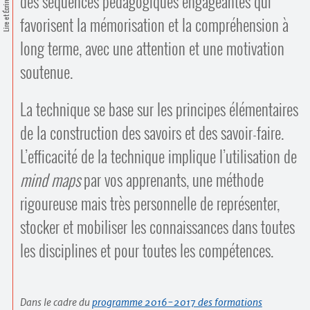
des séquences pédagogiques engageantes qui
Contacts
Lire et Écrire
·
favorisent la mémorisation et la compréhension à
Comprendre et parler
Trouver un lieu d’alphabétisation
long terme, avec une attention et une motivation
Bienvenue en Belgique
soutenue.
La technique se base sur les principes élémentaires
de la construction des savoirs et des savoir-faire.
L’efficacité de la technique implique l’utilisation de
mind maps
par vos apprenants, une méthode
rigoureuse mais très personnelle de représenter,
stocker et mobiliser les connaissances dans toutes
les disciplines et pour toutes les compétences.
Dans le cadre du
programme 2016-2017 des formations