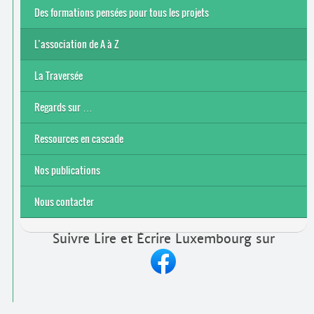
Des formations pensées pour tous les projets
L’association de A à Z
Le bénévolat
Nos actions
Nos objectifs et finalité
Notre contexte socio-économique
Notre structure
La Traversée
Regards sur …
Ressources en cascade
Nos publications
Nous contacter
Suivre Lire et Écrire Luxembourg sur