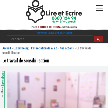
Alphabétisation
Trouver un lieu d’alphabétisation
Agir pour l’alpha
Accueil
>
Luxembourg
>
L’association de A à Z
>
Nos actions
>
Le travail de
sensibilisation
Publications
Le travail de sensibilisation
journaldelalpha.be
Luxembourg
Regards croisés
Ressources pédagogiques
Lire et Écrire
Espace presse