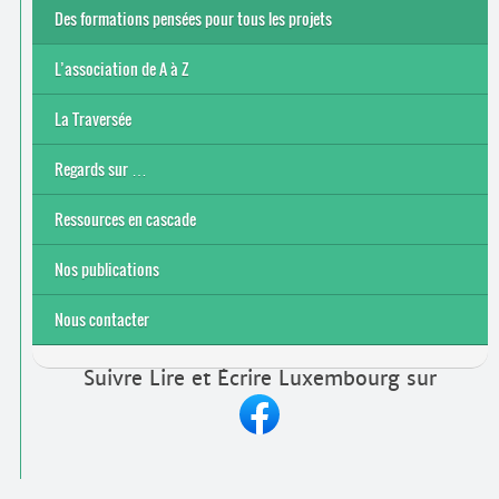
Des formations pensées pour tous les projets
L’association de A à Z
Le bénévolat
Nos actions
Nos objectifs et finalité
Notre contexte socio-économique
Notre structure
La Traversée
Regards sur …
Ressources en cascade
Nos publications
Nous contacter
Suivre Lire et Écrire Luxembourg sur