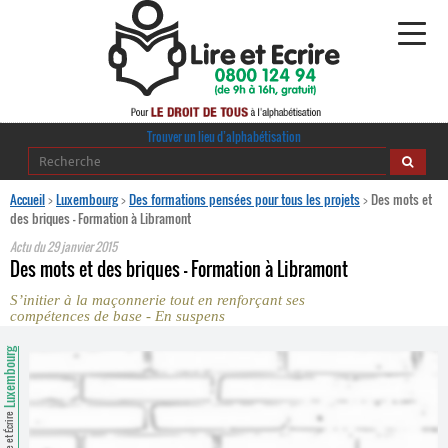
Alphabétisation
Trouver un lieu d’alphabétisation
Agir pour l’alpha
Accueil
>
Luxembourg
>
Des formations pensées pour tous les projets
>
Des mots et
des briques – Formation à Libramont
Publications
Actu du
29 janvier 2015
Des mots et des briques – Formation à Libramont
journaldelalpha.be
S’initier à la maçonnerie tout en renforçant ses
compétences de base - En suspens
Regards croisés
Ressources pédagogiques
Luxembourg
Espace presse
Lire et Écrire