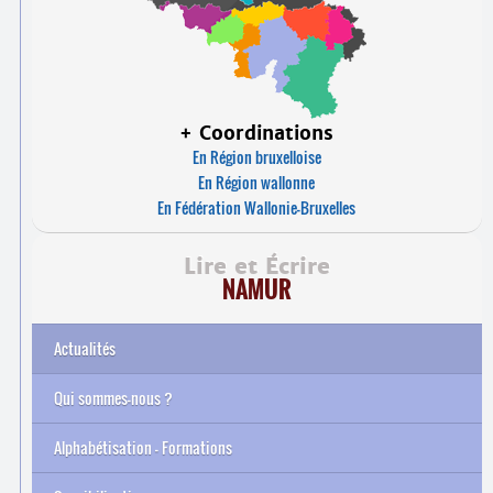
+ Coordinations
En Région bruxelloise
En Région wallonne
En Fédération Wallonie-Bruxelles
Lire et Écrire
NAMUR
Actualités
Qui sommes-nous ?
Alphabétisation – Formations