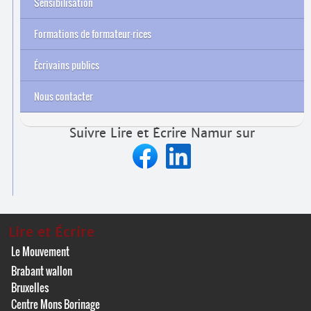
Sensibilisation
Formations de formateur
·
rices
Archives
Écrivains publics
Nous contacter
Suivre Lire et Écrire Namur sur
Lire et Écrire
Le Mouvement
Brabant wallon
Bruxelles
Centre Mons Borinage