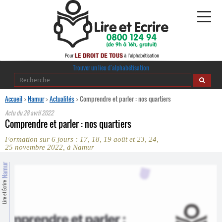
Alphabétisation
Trouver un lieu d’alphabétisation
Agir pour l’alpha
Accueil
>
Namur
>
Actualités
>
Comprendre et parler : nos quartiers
Actu du
28 avril 2022
Publications
Comprendre et parler : nos quartiers
Formation sur 6 jours : 17, 18, 19 août et 23, 24,
journaldelalpha.be
25 novembre 2022, à Namur
Regards croisés
Namur
Ressources pédagogiques
Lire et Écrire
Espace presse