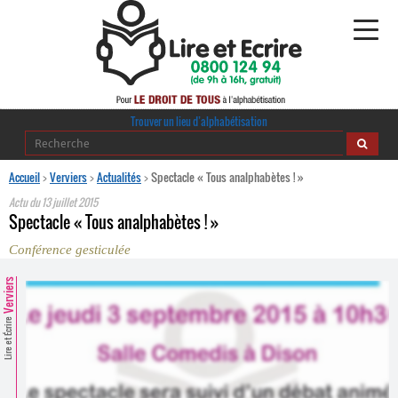
Alphabétisation
Trouver un lieu d’alphabétisation
Agir pour l’alpha
Accueil
>
Verviers
>
Actualités
>
Spectacle « Tous analphabètes ! »
Actu du
13 juillet 2015
Publications
Spectacle « Tous analphabètes ! »
Conférence gesticulée
journaldelalpha.be
Verviers
Regards croisés
Ressources pédagogiques
Lire et Écrire
Espace presse