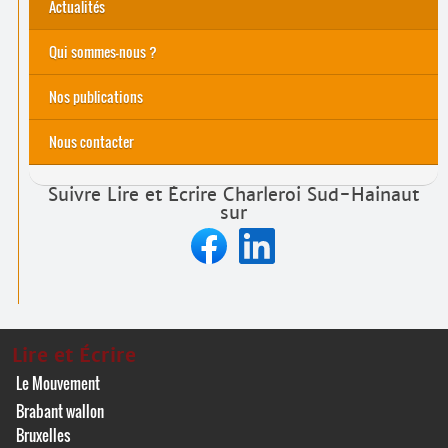
Actualités
Qui sommes-nous ?
Nos actions
Nos publications
Nous contacter
Suivre Lire et Écrire Charleroi Sud-Hainaut
sur
Lire et Écrire
Le Mouvement
Brabant wallon
Bruxelles