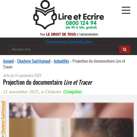
Alphabétisation
Trouver un lieu d’alphabétisation
Agir pour l’alpha
Accueil
>
Charleroi Sud-Hainaut
>
Actualités
>
Projection du documentaire Lire et
Tracer
Publications
Actu du
15 septembre 2025
Projection du documentaire
Lire et Tracer
journaldelalpha.be
21 novembre 2025, à Châtelet.
Complète.
Regards croisés
harleroi Sud-Hainaut
Ressources pédagogiques
Espace presse