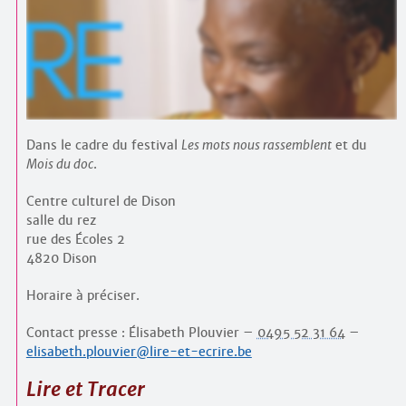
Contacts
·
Comprendre et parler
Trouver un lieu d’alphabétisation
Bienvenue en Belgique
Dans le cadre du festival
Les mots nous rassemblent
et du
Mois du doc
.
Centre culturel de Dison
salle du rez
rue des Écoles 2
4820 Dison
Horaire à préciser.
Contact presse : Élisabeth Plouvier –
0495 52 31 64
–
elisabeth.plouvier@lire-et-ecrire.be
Lire et Tracer