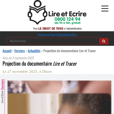
Alphabétisation
Trouver un lieu d’alphabétisation
Agir pour l’alpha
Accueil
>
Verviers
>
Actualités
>
Projection du documentaire Lire et Tracer
Actu du
11 septembre 2025
Publications
Projection du documentaire
Lire et Tracer
Le 27 novembre 2025, à Dison
journaldelalpha.be
Verviers
Regards croisés
Ressources pédagogiques
Lire et Écrire
Espace presse