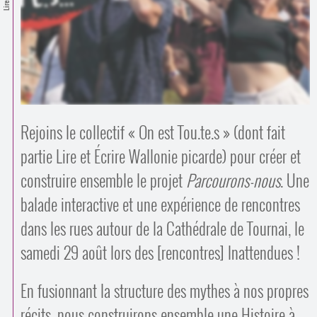
Contacts
·
Comprendre et parler
Trouver un lieu d’alphabétisation
Bienvenue en Belgique
Rejoins le collectif « On est Tou.te.s » (dont fait
partie Lire et Écrire Wallonie picarde) pour créer et
construire ensemble le projet
Parcourons-nous
. Une
balade interactive et une expérience de rencontres
dans les rues autour de la Cathédrale de Tournai, le
samedi 29 août lors des [rencontres] Inattendues !
En fusionnant la structure des mythes à nos propres
récits, nous construirons ensemble une Histoire à