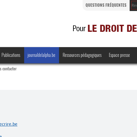
QUESTIONS FRÉQUENTES
Publications
journaldelalpha.be
Ressources pédagogiques
Espace presse
s contacter
Regards croisés
Comprendre et parler
Bienvenue en Belgique
crire.be
·
e