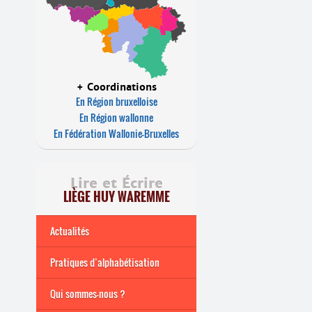
+ Coordinations
En Région bruxelloise
En Région wallonne
En Fédération Wallonie-Bruxelles
Lire et Écrire
LIÈGE HUY WAREMME
Actualités
Pratiques d’alphabétisation
Archives
Formations continuées
Qui sommes-nous ?
2026-2027