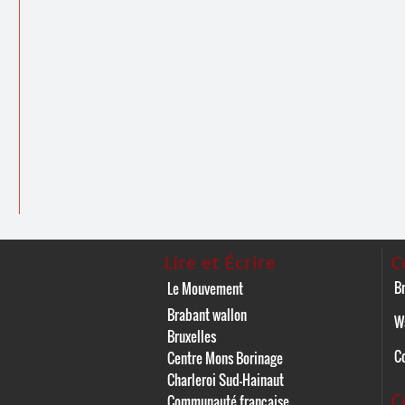
Lire et Écrire
C
Br
Le Mouvement
Brabant wallon
W
Bruxelles
C
Centre Mons Borinage
Charleroi Sud-Hainaut
C
Communauté française