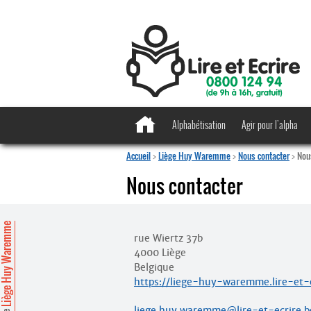
Alphabétisation
Agir pour l’alpha
Accueil
>
Liège Huy Waremme
>
Nous contacter
>
Nou
Nous contacter
ège Huy Waremme
rue Wiertz 37b
4000 Liège
Belgique
https://liege-huy-waremme.lire-et-e
liege.huy.waremme@lire-et-ecrire.b