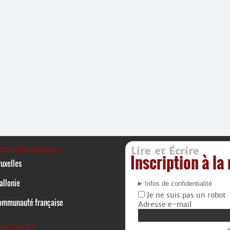
oordinations
Lire et Écrire
Inscription à la
uxelles
allonie
Infos de confidentialité
Je ne suis pas un robot
ommunauté française
Adresse e-mail
ontacts