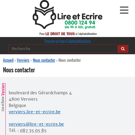
Alphabétisation
Trouver un lieu d’alphabétisation
Agir pour l’alpha
Accueil
>
Verviers
>
Nous contacter
>
Nous contacter
Nous contacter
Publications
Verviers
journaldelalpha.be
boulevard des Gérardchamps 4
4800 Verviers
Regards croisés
Lire et Écrire
Ressources pédagogiques
Belgique
verviers.lire-et-ecrire.be
Espace presse
verviers@lire-et-ecrire.be
Tél. :
087 35 05 85