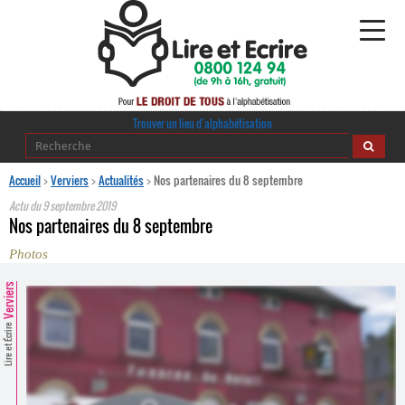
Alphabétisation
Trouver un lieu d’alphabétisation
Agir pour l’alpha
Accueil
>
Verviers
>
Actualités
>
Nos partenaires du 8 septembre
Actu du
9 septembre 2019
Publications
Nos partenaires du 8 septembre
Photos
journaldelalpha.be
Verviers
Regards croisés
Ressources pédagogiques
Lire et Écrire
Espace presse