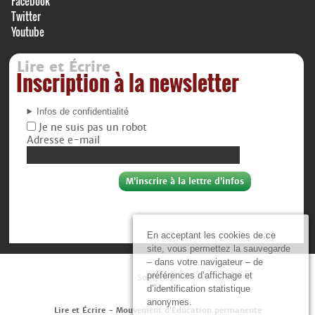
Facebook
Twitter
Youtube
Lire et Écrire
Inscription à la newsletter
Infos de confidentialité
Je ne suis pas un robot
Adresse e-mail
En acceptant les cookies de ce
site, vous permettez la sauvegarde
– dans votre navigateur – de
préférences d’affichage et
Soutiens :
d’identification statistique
anonymes.
Lire et Écrire - Mouvement d’Éducation permanente