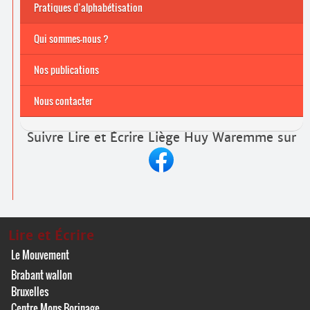
Pratiques d’alphabétisation
Archives
Formations continuées 2026-2027
Qui sommes-nous ?
Nos publications
Nous contacter
Suivre Lire et Écrire Liège Huy Waremme sur
Lire et Écrire
Le Mouvement
Brabant wallon
Bruxelles
Centre Mons Borinage