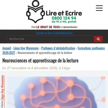
Alphabétisation
Trouver un lieu d’alphabétisation
Agir pour l’alpha
Accueil
>
Liège Huy Waremme
>
Pratiques d’alphabétisation
>
Formations continuées
2026-2027
>
Neurosciences et apprentissage de la lecture
Publications
Neurosciences et apprentissage de la lecture
Le 27 novembre et 4 décembre 2026, à Liège
journaldelalpha.be
Liège Huy Waremme
Regards croisés
Ressources pédagogiques
Espace presse
Lire et Écrire