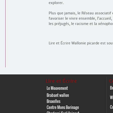
explorer.
Plus que jamais, le Réseau associati
favoriser le vivre ensemble, l’accueil,
les préjugés, le racisme et la xénopho
Lire et Écrire Wallonie picarde est so
Lire et Écrire
C
Br
Le Mouvement
Brabant wallon
W
Bruxelles
C
Centre Mons Borinage