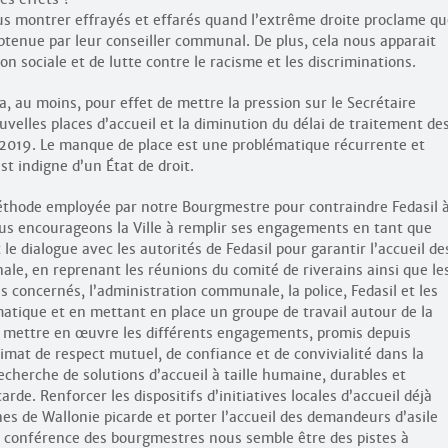
us montrer effrayés et effarés quand l’extrême droite proclame q
obtenue par leur conseiller communal. De plus, cela nous apparait
 sociale et de lutte contre le racisme et les discriminations.
, au moins, pour effet de mettre la pression sur le Secrétaire
uvelles places d’accueil et la diminution du délai de traitement de
2019. Le manque de place est une problématique récurrente et
st indigne d’un État de droit.
méthode employée par notre Bourgmestre pour contraindre Fedasil 
ous encourageons la Ville à remplir ses engagements en tant que
 dialogue avec les autorités de Fedasil pour garantir l’accueil de
le, en reprenant les réunions du comité de riverains ainsi que le
 concernés, l’administration communale, la police, Fedasil et les
ématique et en mettant en place un groupe de travail autour de la
 mettre en œuvre les différents engagements, promis depuis
limat de respect mutuel, de confiance et de convivialité dans la
herche de solutions d’accueil à taille humaine, durables et
carde. Renforcer les dispositifs d’initiatives locales d’accueil déjà
s de Wallonie picarde et porter l’accueil des demandeurs d’asile
la conférence des bourgmestres nous semble être des pistes à