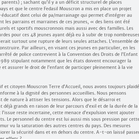
 parents) ; sachant qu’il y a un déficit structurel de places
pays et que le centre Fedasil Mouscron a mis en place un projet
éducatif dont celui de pa/marrainage qui permet d’intégrer au
 les parrains et marraines de ces jeunes, « des liens ont été
turels et sportifs mouscronnois mais aussi avec des familles. Les
urdes pour ces 48 jeunes ayant déjà eu à subir de trop nombreuse
erait surtout une rupture de leurs seules attaches. L’ensemble de
onstruire. Par ailleurs, en visant ces jeunes en particulier, en les
 arrêté de police contrevient à la Convention des Droits de l’Enfant
 1989 stipulant notamment que les états doivent encourager la
 et assurer le droit de l’enfant de participer pleinement à la vie
if et citoyen Mouscron Terre d’Accueil, nous avons toujours plaid
onforme à la dignité des personnes accueillies. Nous pensons
 de nature à attiser les tensions. Alors que le désarroi et
 déjà grands en raison de leur parcours d’exil et de la durée de la
’issue reste incertaine, cette menace d’expulsion vient ajouter
s. Le personnel du centre est lui aussi mis sous pression par cett
u mur vu la saturation des autres centres du pays. Des mesures
iorer la sécurité dans et en dehors du centre. A-t-on laissé passe
es effets ?