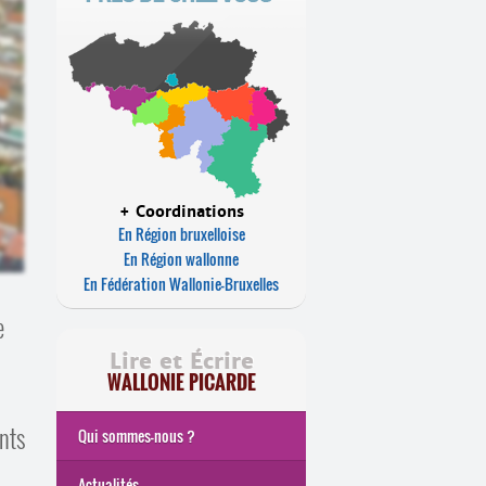
+ Coordinations
En Région bruxelloise
En Région wallonne
En Fédération Wallonie-Bruxelles
e
Lire et Écrire
WALLONIE PICARDE
ents
Qui sommes-nous ?
Actualités