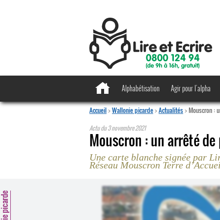
Alphabétisation
Agir pour l’alpha
Accueil
>
Wallonie picarde
>
Actualités
>
Mouscron : u
Actu du
3 novembre 2021
Mouscron : un arrêté de
Une carte blanche signée par Lir
Réseau Mouscron Terre d’Accuei
llonie picarde