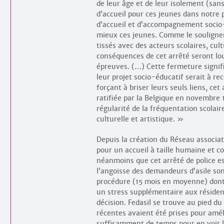
de leur âge et de leur isolement (sans
d’accueil pour ces jeunes dans notre 
d’accueil et d’accompagnement socio-
mieux ces jeunes. Comme le soulignent
tissés avec des acteurs scolaires, cul
conséquences de cet arrêté seront lo
épreuves. (…) Cette fermeture signifi
leur projet socio-éducatif serait à rec
forçant à briser leurs seuls liens, cet
ratifiée par la Belgique en novembre
régularité de la fréquentation scolaire
culturelle et artistique. »
Depuis la création du Réseau associat
pour un accueil à taille humaine et c
néanmoins que cet arrêté de police est
l’angoisse des demandeurs d’asile sont
procédure (15 mois en moyenne) dont l
un stress supplémentaire aux résident
décision. Fedasil se trouve au pied d
récentes avaient été prises pour amél
suffisamment de temps pour en voir l