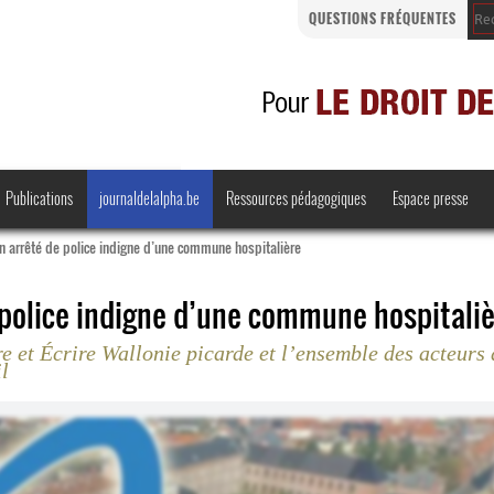
QUESTIONS FRÉQUENTES
Publications
journaldelalpha.be
Ressources pédagogiques
Espace presse
n arrêté de police indigne d’une commune hospitalière
 police indigne d’une commune hospitaliè
e et Écrire Wallonie picarde et l’ensemble des acteurs
Regards croisés
Comprendre et parler
l
Bienvenue en Belgique
·