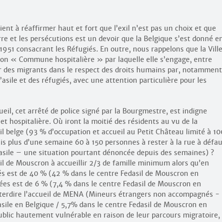
nt à réaffirmer haut et fort que l’exil n’est pas un choix et que
rre et les persécutions est un devoir que la Belgique s’est donné e
1951 consacrant les Réfugiés. En outre, nous rappelons que la Vill
ion « Commune hospitalière » par laquelle elle s’engage, entre
jour des migrants dans le respect des droits humains par, notamment
asile et des réfugiés, avec une attention particulière pour les
il, cet arrêté de police signé par la Bourgmestre, est indigne
 hospitalière. Où iront la moitié des résidents au vu de la
il belge (93 % d’occupation et accueil au Petit Château limité à 10
is plus d’une semaine 60 à 150 personnes à rester à la rue à défa
’asile – une situation pourtant dénoncée depuis des semaines) ?
l de Mouscron à accueillir 2/3 de famille minimum alors qu’en
és est de 40 % (42 % dans le centre Fedasil de Mouscron en
ées est de 6 % (7,4 % dans le centre Fedasil de Mouscron en
erdire l’accueil de MENA (Mineurs étrangers non accompagnés -
ile en Belgique / 5,7% dans le centre Fedasil de Mouscron en
 public hautement vulnérable en raison de leur parcours migratoire,