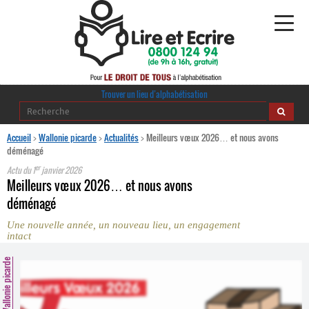
Alphabétisation
Trouver un lieu d’alphabétisation
Agir pour l’alpha
Accueil
>
Wallonie picarde
>
Actualités
>
Meilleurs vœux 2026… et nous avons
déménagé
Publications
er
Actu du
1
janvier 2026
Meilleurs vœux 2026… et nous avons
journaldelalpha.be
déménagé
Une nouvelle année, un nouveau lieu, un engagement
Regards croisés
intact
Ressources pédagogiques
Wallonie picarde
Espace presse