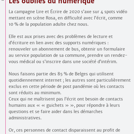
Les oubliés du numérique
Contacts
·
Comprendre et parler
La campagne Lire et Écrire de 2020 s’axe sur 4 spots vidéo
Trouver un lieu d’alphabétisation
mettant en scène Rosa, en difficulté avec l’écrit, comme
10 % de la population adulte chez nous.
Bienvenue en Belgique
Elle est aux prises avec des problèmes de lecture et
d’écriture en lien avec des supports numériques :
renouveler un abonnement de bus, obtenir un formulaire
au service population de sa commune, prendre un rendez-
vous médical ou s’inscrire dans une société d’intérim.
Nous faisons partie des 85 % de Belges qui utilisent
quotidiennement internet ; les autres sont particulièrement
exclus en cette période de post pandémie où les contacts
sont réduits au minimum.
Ceux qui ne maîtrisent pas l’écrit ont besoin de contacts
humains aux « « guichets » », pour répondre à leurs
questions et se faire aider dans les démarches
administratives.
Or, ces personnes de contact disparaissent au profit de