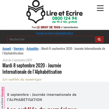
Alphabétisation
Trouver un lieu d’alphabétisation
Agir pour l’alpha
Accueil
>
Verviers
>
Actualités
>
Mardi 8 septembre 2020 : Journée Internationale de
l’Alphabétisation
Publications
Actu du
2 septembre 2020
Mardi 8 septembre 2020 : Journée
journaldelalpha.be
Internationale de l’Alphabétisation
Les oubliés du numérique
Regards croisés
Ressources pédagogiques
Verviers
8 septembre : Journée internationale de
Espace presse
l’ALPHABETISATION
Lire et Écrire