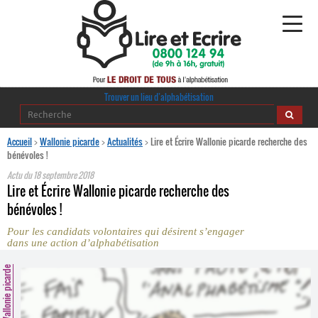
Alphabétisation
Trouver un lieu d’alphabétisation
Agir pour l’alpha
Accueil
>
Wallonie picarde
>
Actualités
>
Lire et Écrire Wallonie picarde recherche des
bénévoles !
Publications
Actu du
18 septembre 2018
Lire et Écrire Wallonie picarde recherche des
journaldelalpha.be
bénévoles !
Pour les candidats volontaires qui désirent s’engager
Regards croisés
dans une action d’alphabétisation
Ressources pédagogiques
Wallonie picarde
Espace presse