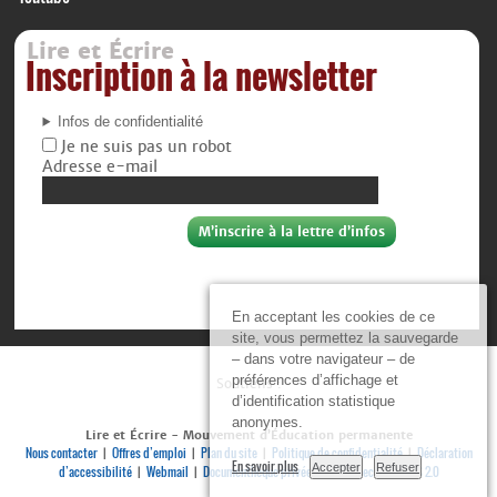
Lire et Écrire
Inscription à la newsletter
Infos de confidentialité
Je ne suis pas un robot
Adresse e-mail
En acceptant les cookies de ce
site, vous permettez la sauvegarde
– dans votre navigateur – de
préférences d’affichage et
Soutiens :
d’identification statistique
anonymes.
Lire et Écrire - Mouvement d’Éducation permanente
Nous contacter
Offres d’emploi
Plan du site
Politique de confidentialité
Déclaration
|
|
|
|
En savoir plus
Accepter
Refuser
d’accessibilité
Webmail
Documenthèque privée
Se connecter
RSS 2.0
|
|
|
|