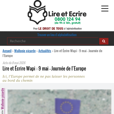
Alphabétisation
Trouver un lieu d’alphabétisation
Agir pour l’alpha
Accueil
>
Wallonie picarde
>
Actualités
>
Lire et Écrire Wapi : 9 mai – Journée de
l’Europe
Publications
Actu du
8 mai 2026
Lire et Écrire Wapi : 9 mai – Journée de l’Europe
journaldelalpha.be
Ici, l’Europe permet de ne pas laisser les personnes
au bord du chemin
Regards croisés
Ressources pédagogiques
Wallonie picarde
Espace presse