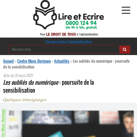
Alphabétisation
Trouver un lieu d’alphabétisation
Agir pour l’alpha
Accueil
>
Centre Mons Borinage
>
Actualités
>
Les oubliés du numérique : poursuite
de la sensibilisation
Publications
Actu du
31 mars 2021
Les oubliés du numérique
: poursuite de la
journaldelalpha.be
sensibilisation
Quelques témoignages
Regards croisés
Ressources pédagogiques
entre Mons Borinage
Espace presse