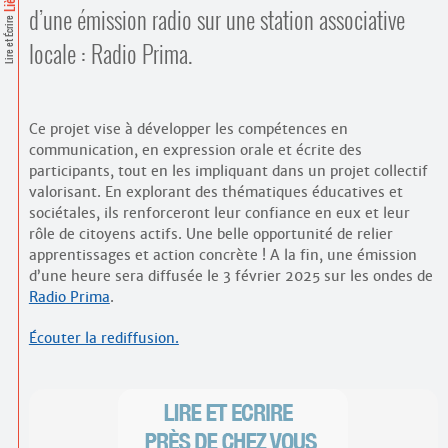
Contacts
d’une émission radio sur une station associative
Lire et Écrire
·
Comprendre et parler
locale : Radio Prima.
Trouver un lieu d’alphabétisation
Bienvenue en Belgique
Ce projet vise à développer les compétences en
communication, en expression orale et écrite des
participants, tout en les impliquant dans un projet collectif
valorisant. En explorant des thématiques éducatives et
sociétales, ils renforceront leur confiance en eux et leur
rôle de citoyens actifs. Une belle opportunité de relier
apprentissages et action concrète ! A la fin, une émission
d’une heure sera diffusée le 3 février 2025 sur les ondes de
Radio Prima
.
Écouter la rediffusion.