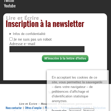
Twitter
Youtube
Lire et Écrire
Inscription à la newsletter
Infos de confidentialité
Je ne suis pas un robot
Adresse e-mail
En acceptant les cookies de ce
site, vous permettez la sauvegarde
– dans votre navigateur – de
préférences d’affichage et
Soutiens :
d’identification statistique
anonymes.
Lire et Écrire - Mouvement d’Éducation permanente
Nous contacter
Offres d’emploi
Plan du site
Politique de confidentialité
Déclaration
|
|
|
|
En savoir plus