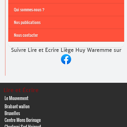
Archives
Formations continuées 2026-2027
Qui sommes-nous ?
Nos publications
Nous contacter
Suivre Lire et Écrire Liège Huy Waremme sur
Lire et Écrire
Le Mouvement
Brabant wallon
Bruxelles
Centre Mons Borinage
Charleroi Sud-Hainaut