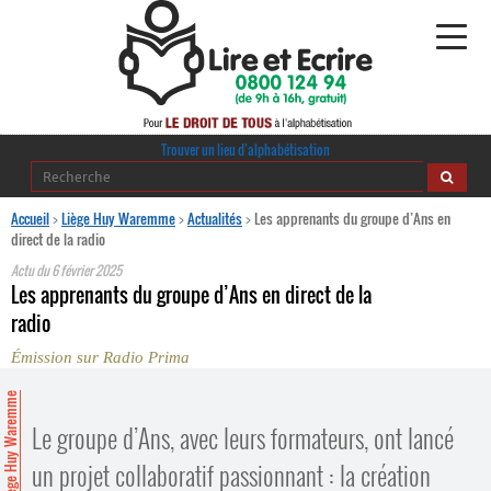
Alphabétisation
Trouver un lieu d’alphabétisation
Agir pour l’alpha
Accueil
>
Liège Huy Waremme
>
Actualités
>
Les apprenants du groupe d’Ans en
direct de la radio
Publications
Actu du
6 février 2025
Les apprenants du groupe d’Ans en direct de la
journaldelalpha.be
radio
Émission sur Radio Prima
Regards croisés
Ressources pédagogiques
Liège Huy Waremme
Le groupe d’Ans, avec leurs formateurs, ont lancé
Espace presse
un projet collaboratif passionnant : la création