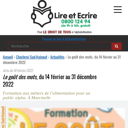
Alphabétisation
Trouver un lieu d’alphabétisation
Agir pour l’alpha
Accueil
>
Charleroi Sud-Hainaut
>
Actualités
>
Le goût des mots, du 14 février au 31
décembre 2022
Publications
Actu du
18 février 2022
Le goût des mots
, du 14 février au 31 décembre
journaldelalpha.be
2022
Formation aux métiers de l’alimentation pour un
Regards croisés
public alpha. À Marcinelle
Ressources pédagogiques
harleroi Sud-Hainaut
Espace presse