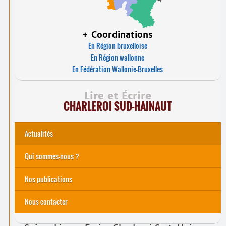
+ Coordinations
En Région bruxelloise
En Région wallonne
En Fédération Wallonie-Bruxelles
Lire et Écrire
CHARLEROI SUD-HAINAUT
Actualités
Qui sommes-nous ?
Nos actions
Nos publications
Nous contacter