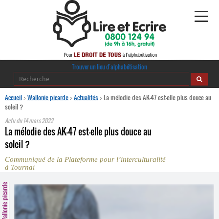
Alphabétisation
Trouver un lieu d’alphabétisation
Agir pour l’alpha
Accueil
>
Wallonie picarde
>
Actualités
>
La mélodie des AK-47 est-elle plus douce au
soleil ?
Publications
Actu du
14 mars 2022
La mélodie des AK-47 est-elle plus douce au
journaldelalpha.be
soleil ?
Communiqué de la Plateforme pour l’interculturalité
Regards croisés
à Tournai
Ressources pédagogiques
Wallonie picarde
Espace presse