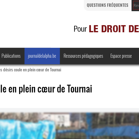
QUESTIONS FRÉQUENTES
Publications
journaldelalpha.be
Ressources pédagogiques
Espace presse
es désirs coule en plein cœur de Tournai
ule en plein cœur de Tournai
Regards croisés
Comprendre et parler
Bienvenue en Belgique
·