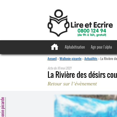
Alphabétisation
Agir pour l’alpha
Accueil
>
Wallonie picarde
>
Actualités
>
La Rivière d
Actu du
10 mai 2021
La Rivière des désirs co
Retour sur l’évènement
llonie picarde