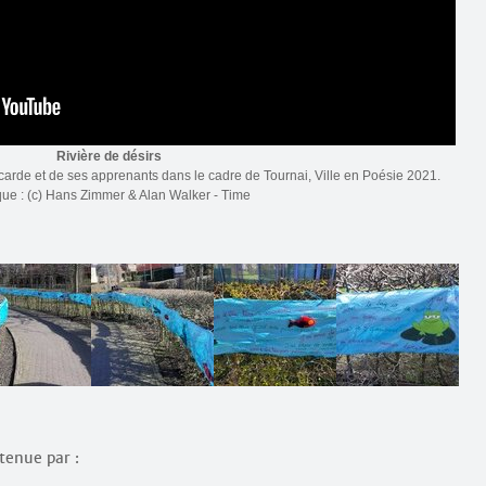
Rivière de désirs
icarde et de ses apprenants dans le cadre de Tournai, Ville en Poésie 2021.
ue : (c) Hans Zimmer & Alan Walker - Time
utenue par :