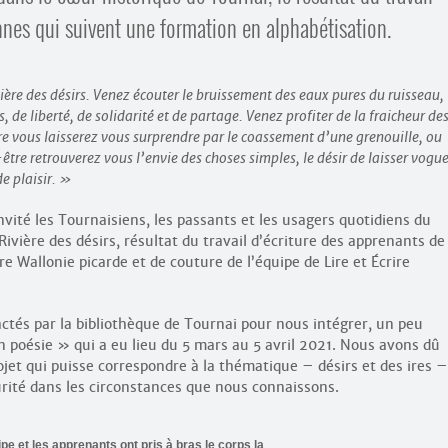
onnes qui suivent une formation en alphabétisation.
ère des désirs. Venez écouter le bruissement des eaux pures du ruisseau,
 de liberté, de solidarité et de partage. Venez profiter de la fraicheur de
re vous laisserez vous surprendre par le coassement d’une grenouille, ou
être retrouverez vous l’envie des choses simples, le désir de laisser vogue
e plaisir.
vité les Tournaisiens, les passants et les usagers quotidiens du
ivière des désirs, résultat du travail d’écriture des apprenants de
re Wallonie picarde et de couture de l’équipe de Lire et Écrire
ctés par la bibliothèque de Tournai pour nous intégrer, un peu
n poésie » qui a eu lieu du 5 mars au 5 avril 2021. Nous avons dû
jet qui puisse correspondre à la thématique – désirs et des ires –
curité dans les circonstances que nous connaissons.
ipe et les apprenants ont pris à bras le corps la