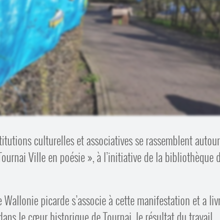
itutions culturelles et associatives se rassemblent autou
ournai Ville en poésie », à l’initiative de la bibliothèque 
e Wallonie picarde s’associe à cette manifestation et a livr
ans le cœur historique de Tournai, le résultat du travail