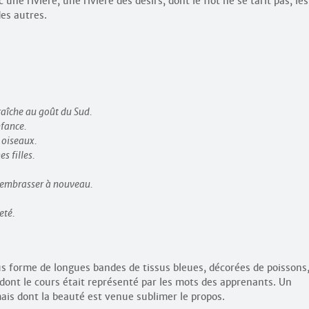
ne rivière, une rivière des désirs, dont le flot ne se tarit pas, les
es autres.
fraîche au goût du Sud.
nfance.
 oiseaux.
s filles.
s’embrasser à nouveau.
eté.
ous forme de longues bandes de tissus bleues, décorées de poissons
dont le cours était représenté par les mots des apprenants. Un
 mais dont la beauté est venue sublimer le propos.