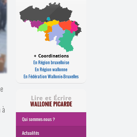
+ Coordinations
En Région bruxelloise
En Région wallonne
En Fédération Wallonie-Bruxelles
ie
Lire et Écrire
WALLONIE PICARDE
h à
Qui sommes-nous ?
Actualités