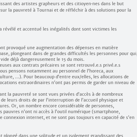
issant des artistes grapheurs et des citioyen
·
nes dans le but
 sur la pauvreté à Tournai et de réfléchir à des solutions pour la
 a révélé et accentué les inégalités dont sont victimes les
ont provoqué une augmentation des dépenses en matière
base, plongeant dans de grandes difficultés les personnes pour qui
e vide déjà dangereusement le 15 du mois.
leuses aux contrats précaires se sont retrouvé.e.s privé.e.s
. Nous pensons notamment au personnel de l’horeca, aux
culture, …). Pour beaucoup d’entre eux/elles, les allocations de
ocations extraordinaires n’ont pas permis de garder un niveau de
nt la pauvreté se sont vues privées d’accès à de nombreux
 de leurs droits de par l’interruption de l’accueil physique et
res. Or, un nombre encore considérable de personnes,
us pauvres n’ont ni accès à l’outil numérique (smartphone,
e connexion internet, et ne sont pas toujours en capacité de s’en
nt plongé dans une solitude et un isolement grandissant des