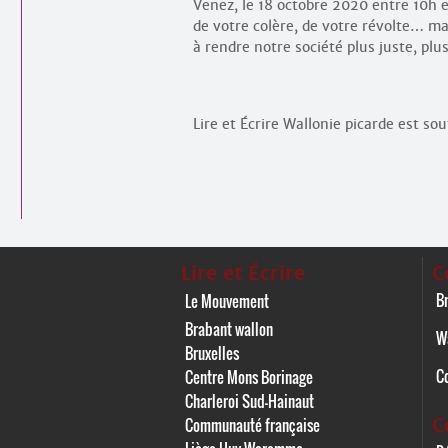
Venez, le 18 octobre 2020 entre 10h et
de votre colère, de votre révolte… ma
à rendre notre société plus juste, plus
Lire et Écrire Wallonie picarde est so
Lire et Écrire
C
Br
Le Mouvement
Brabant wallon
W
Bruxelles
C
Centre Mons Borinage
Charleroi Sud-Hainaut
C
Communauté française