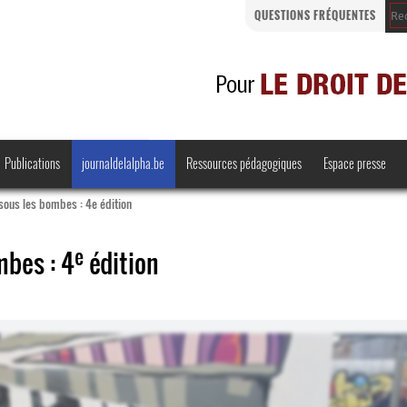
QUESTIONS FRÉQUENTES
Publications
journaldelalpha.be
Ressources pédagogiques
Espace presse
sous les bombes : 4e édition
e
mbes : 4
édition
Regards croisés
Comprendre et parler
Bienvenue en Belgique
·