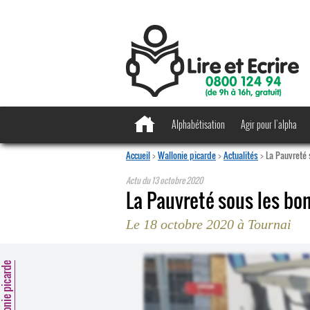
Alphabétisation
Agir pour l’alpha
Accueil
>
Wallonie picarde
>
Actualités
>
La Pauvreté 
Actu du
13 octobre 2020
La Pauvreté sous les bo
Le 18 octobre 2020 à Tournai
llonie picarde