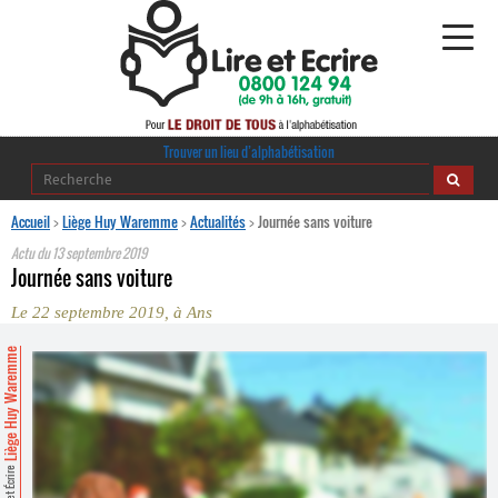
Alphabétisation
Trouver un lieu d’alphabétisation
Agir pour l’alpha
Accueil
>
Liège Huy Waremme
>
Actualités
>
Journée sans voiture
Actu du
13 septembre 2019
Publications
Journée sans voiture
Le 22 septembre 2019, à Ans
journaldelalpha.be
Liège Huy Waremme
Regards croisés
Ressources pédagogiques
Espace presse
Lire et Écrire