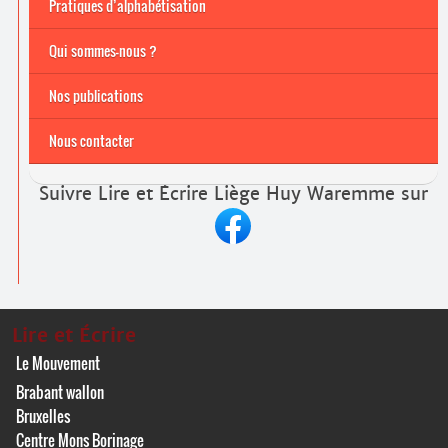
Pratiques d’alphabétisation
Archives
Formations continuées 2026-2027
Qui sommes-nous ?
Nos publications
Nous contacter
Suivre Lire et Écrire Liège Huy Waremme sur
Lire et Écrire
Le Mouvement
Brabant wallon
Bruxelles
Centre Mons Borinage