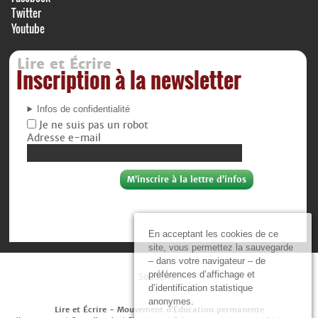
Twitter
Youtube
Lire et Écrire
Inscription à la newsletter
Infos de confidentialité
Je ne suis pas un robot
Adresse e-mail
En acceptant les cookies de ce
site, vous permettez la sauvegarde
– dans votre navigateur – de
préférences d’affichage et
Soutiens :
d’identification statistique
anonymes.
Lire et Écrire - Mouvement d’Éducation permanente