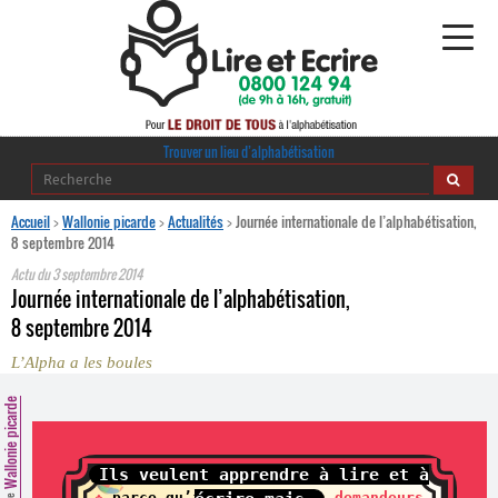
Alphabétisation
Trouver un lieu d’alphabétisation
Agir pour l’alpha
Accueil
>
Wallonie picarde
>
Actualités
>
Journée internationale de l’alphabétisation,
8 septembre 2014
Publications
Actu du
3 septembre 2014
Journée internationale de l’alphabétisation,
journaldelalpha.be
8 septembre 2014
L’Alpha a les boules
Regards croisés
Ressources pédagogiques
Wallonie picarde
Espace presse
Ils veulent apprendre à lire et à
❖
parce qu’ils ne sont
pas demandeurs