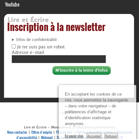
Youtube
Lire et Écrire
Inscription à la newsletter
Infos de confidentialité
Je ne suis pas un robot
Adresse e-mail
En acceptant les cookies de ce
site, vous permettez la sauvegarde
– dans votre navigateur – de
préférences d’affichage et
Soutiens :
d’identification statistique
anonymes.
Lire et Écrire - Mouvement d’Éducation permanente
Nous contacter
Offres d’emploi
Plan du site
Politique de confidentialité
Déclaration
|
|
|
|
En savoir plus
Accepter
Refuser
d’accessibilité
Webmail
Documenthèque privée
Se connecter
RSS 2.0
|
|
|
|