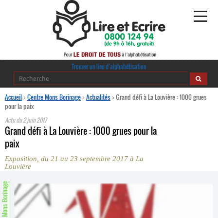
Alphabétisation
Trouver un lieu d’alphabétisation
Agir pour l’alpha
Accueil
>
Centre Mons Borinage
>
Actualités
>
Grand défi à La Louvière : 1000 grues
pour la paix
Publications
Actu du
2 juin 2017
Grand défi à La Louvière : 1000 grues pour la
journaldelalpha.be
paix
Exposition, du 21 au 23 septembre 2017 à La
Regards croisés
Louvière
Ressources pédagogiques
entre Mons Borinage
Espace presse