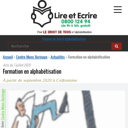
Alphabétisation
Trouver un lieu d’alphabétisation
Agir pour l’alpha
Accueil
>
Centre Mons Borinage
>
Actualités
>
Formation en alphabétisation
Actu du
7 juillet 2020
Publications
Formation en alphabétisation
À partir de septembre 2020 à Colfontaine
journaldelalpha.be
entre Mons Borinage
Regards croisés
Ressources pédagogiques
Espace presse