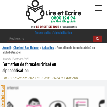
Alphabétisation
Trouver un lieu d’alphabétisation
Agir pour l’alpha
Accueil
>
Charleroi Sud-Hainaut
>
Actualités
>
Formation de formateur(rice) en
alphabétisation
Publications
Actu du
12 octobre 2023
Formation de formateur(rice) en
journaldelalpha.be
alphabétisation
Du 13 novembre 2023 au 3 avril 2024 à Charleroi
Regards croisés
Ressources pédagogiques
harleroi Sud-Hainaut
Espace presse