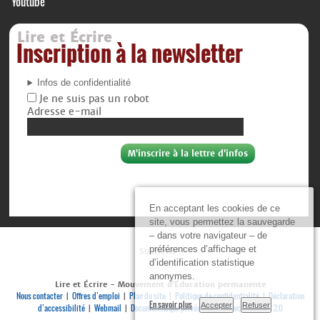
Youtube
Lire et Écrire
Inscription à la newsletter
Infos de confidentialité
Je ne suis pas un robot
Adresse e-mail
En acceptant les cookies de ce
site, vous permettez la sauvegarde
– dans votre navigateur – de
préférences d’affichage et
Soutiens :
d’identification statistique
anonymes.
Lire et Écrire - Mouvement d’Éducation permanente
Nous contacter
Offres d’emploi
Plan du site
Politique de confidentialité
Déclaration
|
|
|
|
En savoir plus
Accepter
Refuser
d’accessibilité
Webmail
Documenthèque privée
Se connecter
RSS 2.0
|
|
|
|