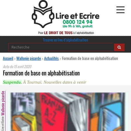
Alphabétisation
Trouver un lieu d’alphabétisation
Agir pour l’alpha
Accueil
>
Wallonie picarde
>
Actualités
>
Formation de base en alphabétisation
Actu du
15 avril 2020
Publications
Formation de base en alphabétisation
Suspendu.
À Tournai. Nouvelles dates à venir
journaldelalpha.be
Wallonie picarde
Regards croisés
Ressources pédagogiques
Espace presse
Lire et Écrire