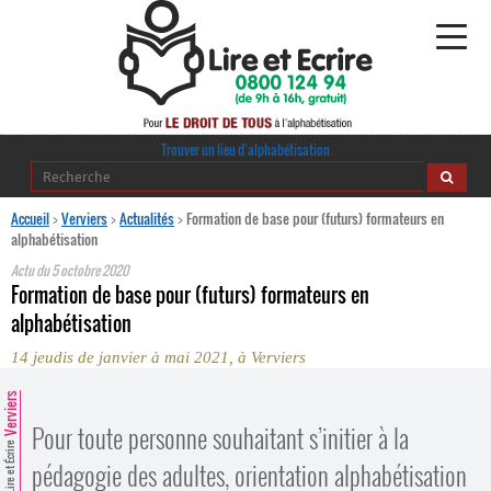
Alphabétisation
Trouver un lieu d’alphabétisation
Agir pour l’alpha
Accueil
>
Verviers
>
Actualités
>
Formation de base pour (futurs) formateurs en
alphabétisation
Publications
Actu du
5 octobre 2020
Formation de base pour (futurs) formateurs en
journaldelalpha.be
alphabétisation
14 jeudis de janvier à mai 2021, à Verviers
Regards croisés
Ressources pédagogiques
Verviers
Pour toute personne souhaitant s’initier à la
Espace presse
Lire et Écrire
pédagogie des adultes, orientation alphabétisation