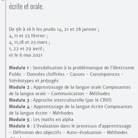
Contacts
écrite et orale.
·
Comprendre et parler
Trouver un lieu d’alphabétisation
Bienvenue en Belgique
De 9h à 16 h les jeudis 14, 21 et 28 janvier ;
4, 11 et 25 février ;
4, 11,18 et 25 mars ;
1, 22 et 29 avril ;
et le 6 mai 2021
Module 1
: Sensibilisation à la problématique de l’illettrisme
Public - Données chiffrées - Causes - Conséquences -
Stéréotypes et préjugés
Module 2
: Apprentissage de la langue orale Composantes
de la langue orale - Communication - Méthodes
Module 3
: Approche interculturelle (par le CRVI)
Module 4
: Apprentissage de la langue écrite Composantes
de la langue écrite - Méthodes
Module 5
: Les maths en alpha
Module 6
: L’évaluation dans le processus d’apprentissage
- Définition des objectifs - Auto-évaluation - Méthodes