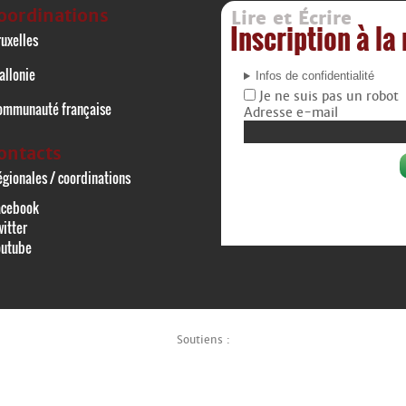
oordinations
Lire et Écrire
Inscription à la
uxelles
allonie
Infos de confidentialité
Je ne suis pas un robot
ommunauté française
Adresse e-mail
ontacts
gionales / coordinations
acebook
itter
outube
Soutiens :