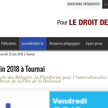
QUESTIONS FRÉQUENTES
Publications
journaldelalpha.be
Ressources pédagogiques
Espace presse
versité 22 juin 2018 à Tournai
uin 2018 à Tournai
ale des Réfugiés, la Plateforme pour l’Interculturalité 
Regards croisés
Comprendre et parler
ition de la Fête de la Diversité
Bienvenue en Belgique
·