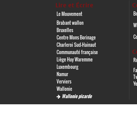
Lire et Écrire
C
Br
Le Mouvement
Brabant wallon
W
Bruxelles
C
Centre Mons Borinage
Charleroi Sud-Hainaut
C
Communauté française
Liège Huy Waremme
Ré
Luxembourg
F
Namur
Tw
Verviers
Y
Wallonie
Wallonie picarde