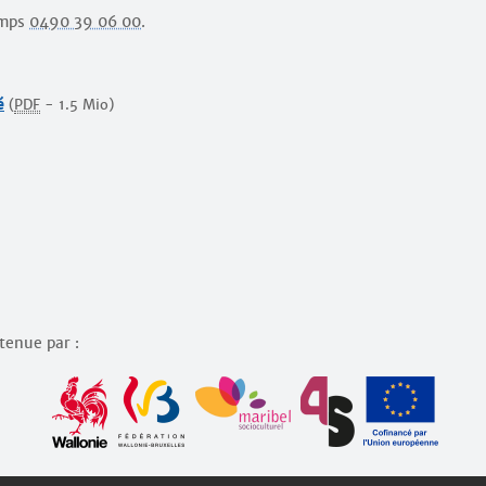
amps
0490 39 06 00
.
é
(
PDF
-
1.5 Mio
)
utenue par :