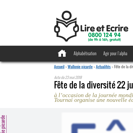
Alphabétisation
Agir pour l’alpha
Accueil
>
Wallonie picarde
>
Actualités
>
Fête de la di
Actu du
23 mai 2018
Fête de la diversité 22 j
à l’occasion de la journée mondi
Tournai organise une nouvelle éd
llonie picarde