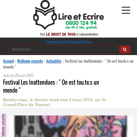
Alphabétisation
Trouver un lieu d’alphabétisation
Agir pour l’alpha
Accueil
>
Wallonie picarde
>
Actualités
>
Festival Les Inattendues : " On est tou.te.s un
monde "
Publications
Actu du
28 aout 2019
Festival Les Inattendues : " On est tou.te.s un
journaldelalpha.be
monde "
Rendez-vous, le dernier week-end d’aout 2019, sur la
Regards croisés
Grand-Place de Tournai
Ressources pédagogiques
Wallonie picarde
Espace presse