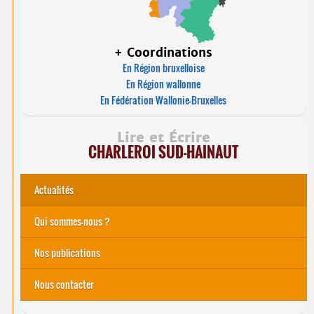
+ Coordinations
En Région bruxelloise
En Région wallonne
En Fédération Wallonie-Bruxelles
Lire et Écrire
CHARLEROI SUD-HAINAUT
Actualités
Qui sommes-nous ?
Nos actions
Nos publications
Nous contacter