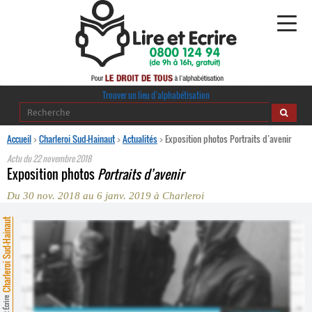
Alphabétisation
Trouver un lieu d’alphabétisation
Agir pour l’alpha
Accueil
>
Charleroi Sud-Hainaut
>
Actualités
>
Exposition photos Portraits d’avenir
Actu du
22 novembre 2018
Publications
Exposition photos
Portraits d’avenir
Du 30 nov. 2018 au 6 janv. 2019 à Charleroi
journaldelalpha.be
harleroi Sud-Hainaut
Regards croisés
Ressources pédagogiques
Espace presse
Lire et Écrire