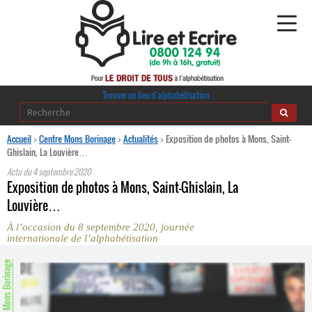
Alphabétisation
Trouver un lieu d’alphabétisation
Agir pour l’alpha
Accueil
>
Centre Mons Borinage
>
Actualités
>
Exposition de photos à Mons, Saint-
Ghislain, La Louvière…
Publications
Actu du
4 septembre 2020
Exposition de photos à Mons, Saint-Ghislain, La
journaldelalpha.be
Louvière…
À l’occasion du 8 septembre 2020, journée
Regards croisés
internationale de l’alphabétisation
Ressources pédagogiques
entre Mons Borinage
Espace presse