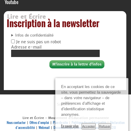
Youtube
Lire et Écrire
Inscription à la newsletter
Infos de confidentialité
Je ne suis pas un robot
Adresse e-mail
En acceptant les cookies de ce
site, vous permettez la sauvegarde
– dans votre navigateur – de
préférences d’affichage et
Soutiens :
d’identification statistique
anonymes.
Lire et Écrire - Mouvement d’Éducation permanente
Nous contacter
Offres d’emploi
Plan du site
Politique de confidentialité
Déclaration
|
|
|
|
En savoir plus
Accepter
Refuser
d’accessibilité
Webmail
Documenthèque privée
Se connecter
RSS 2.0
|
|
|
|