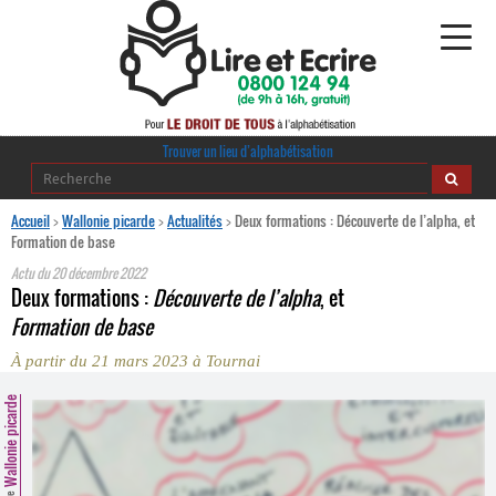
Alphabétisation
Trouver un lieu d’alphabétisation
Agir pour l’alpha
Accueil
>
Wallonie picarde
>
Actualités
>
Deux formations : Découverte de l’alpha, et
Formation de base
Publications
Actu du
20 décembre 2022
Deux formations :
Découverte de l’alpha
, et
journaldelalpha.be
Formation de base
À partir du 21 mars 2023 à Tournai
Regards croisés
Ressources pédagogiques
Wallonie picarde
Espace presse