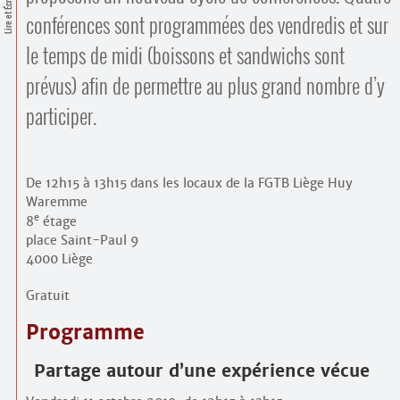
Lire et Écrire
Contacts
conférences sont programmées des vendredis et sur
·
Comprendre et parler
Trouver un lieu d’alphabétisation
le temps de midi (boissons et sandwichs sont
Bienvenue en Belgique
prévus) afin de permettre au plus grand nombre d’y
participer.
De 12h15 à 13h15 dans les locaux de la FGTB Liège Huy
Waremme
e
8
étage
place Saint-Paul 9
4000 Liège
Gratuit
Programme
Partage autour d’une expérience vécue