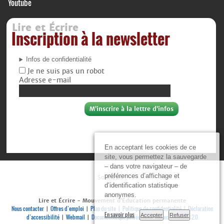
Youtube
Lire et Écrire
Inscription à la newsletter
Infos de confidentialité
Je ne suis pas un robot
Adresse e-mail
En acceptant les cookies de ce
site, vous permettez la sauvegarde
– dans votre navigateur – de
préférences d’affichage et
Soutiens :
d’identification statistique
anonymes.
Lire et Écrire - Mouvement d’Éducation permanente
Nous contacter
Offres d’emploi
Plan du site
Politique de confidentialité
Déclaration
|
|
|
|
En savoir plus
Accepter
Refuser
d’accessibilité
Webmail
Documenthèque privée
Se connecter
RSS 2.0
|
|
|
|