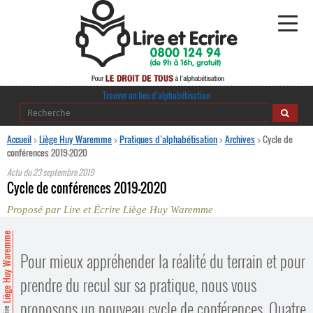
Alphabétisation
Trouver un lieu d’alphabétisation
Agir pour l’alpha
Accueil
>
Liège Huy Waremme
>
Pratiques d’alphabétisation
>
Archives
>
Cycle de
conférences 2019-2020
Publications
Actu du
23 septembre 2019
Cycle de conférences 2019-2020
journaldelalpha.be
Proposé par Lire et Écrire Liège Huy Waremme
Regards croisés
Liège Huy Waremme
Ressources pédagogiques
Pour mieux appréhender la réalité du terrain et pour
Espace presse
prendre du recul sur sa pratique, nous vous
proposons un nouveau cycle de conférences. Quatre