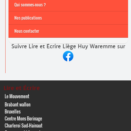
Archives
Formations continuées 2026-2027
Qui sommes-nous ?
Nos publications
Nous contacter
Suivre Lire et Écrire Liège Huy Waremme sur
Lire et Écrire
Le Mouvement
Brabant wallon
Bruxelles
Centre Mons Borinage
Charleroi Sud-Hainaut