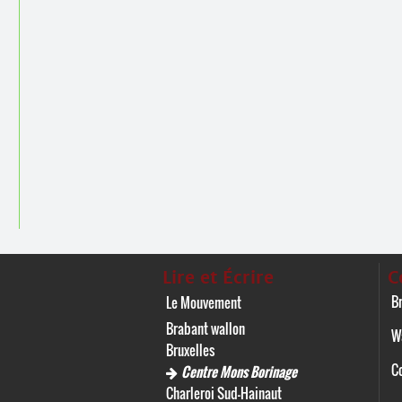
Lire et Écrire
C
Br
Le Mouvement
Brabant wallon
W
Bruxelles
C
Centre Mons Borinage
Charleroi Sud-Hainaut