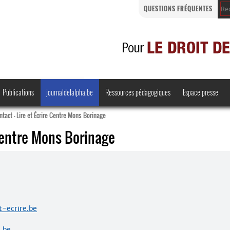
QUESTIONS FRÉQUENTES
Publications
journaldelalpha.be
Ressources pédagogiques
Espace presse
ntact – Lire et Écrire Centre Mons Borinage
 Centre Mons Borinage
Regards croisés
Comprendre et parler
Bienvenue en Belgique
t-ecrire.be
·
.be