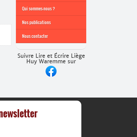
Archives
Formations continuées
Qui sommes-nous ?
2026-2027
Nos publications
Nous contacter
Suivre Lire et Écrire Liège
Huy Waremme sur
 newsletter