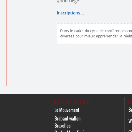
4000 Liège
Inscriptions…
Dans le cadre du cycle de conférences co
diverses pour mieux appréhender la réalit
Lire et Écrire
C
Br
Le Mouvement
Brabant wallon
W
Bruxelles