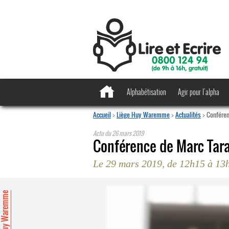
Alphabétisation
Agir pour l’alpha
Accueil
>
Liège Huy Waremme
>
Actualités
>
Conféren
Actu du
26 mars 2019
Conférence de Marc Tara
Le 29 mars 2019, de 12h15 à 13
ège Huy Waremme