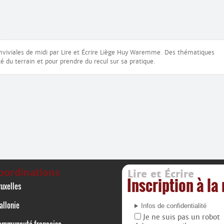
nviviales de midi par Lire et Écrire Liège Huy Waremme. Des thématiques
é du terrain et pour prendre du recul sur sa pratique.
oordinations
Lire et Écrire
Inscription à la
uxelles
allonie
Infos de confidentialité
Je ne suis pas un robot