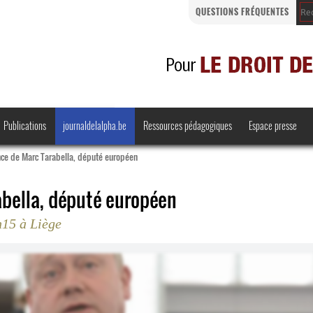
QUESTIONS FRÉQUENTES
Publications
journaldelalpha.be
Ressources pédagogiques
Espace presse
ce de Marc Tarabella, député européen
bella, député européen
h15 à Liège
Regards croisés
Comprendre et parler
Bienvenue en Belgique
·