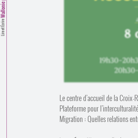
llonie picarde
Lire et Écrire
Le centre d’accueil de la Croix-R
Plateforme pour l’interculturalit
Migration : Quelles relations entr