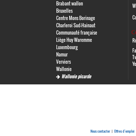
Brabant wallon
W
Bruxelles
C
Centre Mons Borinage
Charleroi Sud-Hainaut
C
Communauté française
Liège Huy Waremme
Ré
Luxembourg
F
Namur
Tw
Verviers
Y
Wallonie
Wallonie picarde
Nous contacter
Offres d’emploi
|