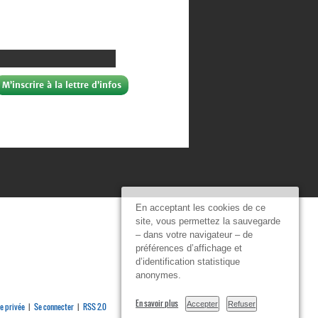
En acceptant les cookies de ce
site, vous permettez la sauvegarde
– dans votre navigateur – de
préférences d’affichage et
d’identification statistique
anonymes.
En savoir plus
Accepter
Refuser
e privée
Se connecter
RSS 2.0
|
|