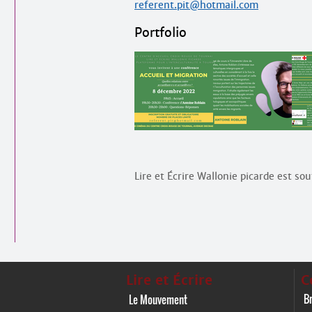
referent.pit@hotmail.com
Portfolio
Lire et Écrire Wallonie picarde est so
Lire et Écrire
C
Br
Le Mouvement