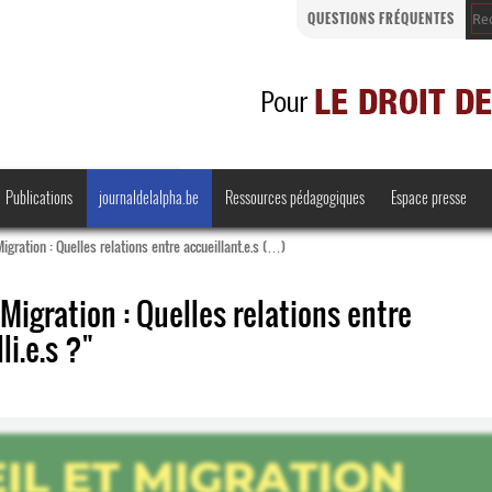
QUESTIONS FRÉQUENTES
Publications
journaldelalpha.be
Ressources pédagogiques
Espace presse
Migration : Quelles relations entre accueillant.e.s (…)
 Migration : Quelles relations entre
li.e.s ?"
Regards croisés
Comprendre et parler
Bienvenue en Belgique
·