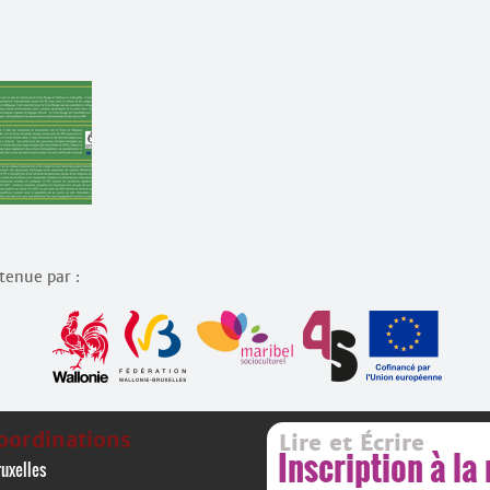
utenue par :
oordinations
Lire et Écrire
Inscription à la
uxelles