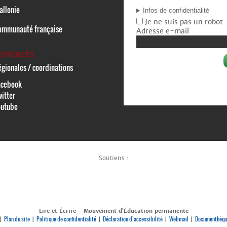
allonie
Infos de confidentialité
Je ne suis pas un robot
ommunauté française
Adresse e-mail
ontacts
gionales / coordinations
acebook
itter
outube
Soutiens :
Lire et Écrire - Mouvement d’Éducation permanente
Plan du site
Politique de confidentialité
Déclaration d’accessibilité
Webmail
Documenthèqu
|
|
|
|
|