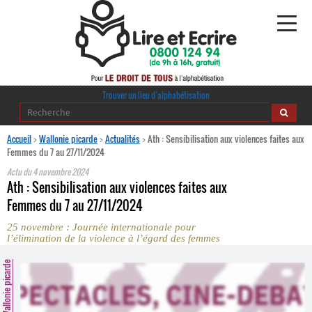
Alphabétisation
Trouver un lieu d’alphabétisation
Agir pour l’alpha
Accueil
>
Wallonie picarde
>
Actualités
>
Ath : Sensibilisation aux violences faites aux
Femmes du 7 au 27/11/2024
Publications
Actu du
4 novembre 2024
Ath : Sensibilisation aux violences faites aux
journaldelalpha.be
Femmes du 7 au 27/11/2024
25 novembre : Journée internationale pour
Regards croisés
l’élimination de la violence à l’égard des femmes
Ressources pédagogiques
Wallonie picarde
Espace presse