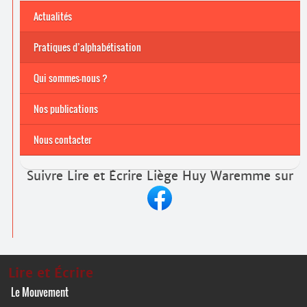
Actualités
Pratiques d’alphabétisation
Archives
Formations continuées 2026-2027
Qui sommes-nous ?
Nos publications
Nous contacter
Suivre Lire et Écrire Liège Huy Waremme sur
Lire et Écrire
Le Mouvement