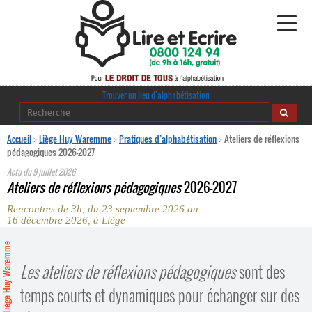
Alphabétisation
Trouver un lieu d’alphabétisation
Agir pour l’alpha
Accueil
>
Liège Huy Waremme
>
Pratiques d’alphabétisation
>
Ateliers de réflexions
pédagogiques 2026-2027
Publications
Actu du
9 juillet 2026
Ateliers de réflexions pédagogiques
2026-2027
journaldelalpha.be
Rencontres de 3h, du 23 septembre 2026 au
16 décembre 2026, à Liège
Regards croisés
Ressources pédagogiques
Liège Huy Waremme
Les ateliers de réflexions pédagogiques
sont des
Espace presse
temps courts et dynamiques pour échanger sur des