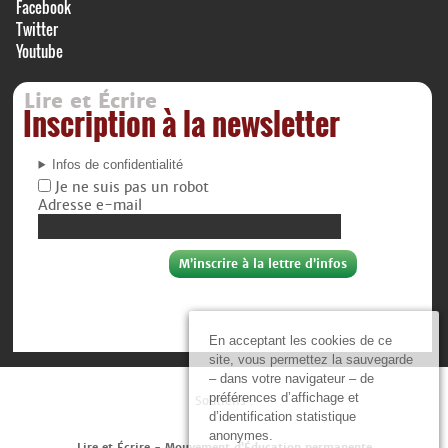
Facebook
Twitter
Youtube
Lire et Écrire
Inscription à la newsletter
Infos de confidentialité
Je ne suis pas un robot
Adresse e-mail
En acceptant les cookies de ce
site, vous permettez la sauvegarde
– dans votre navigateur – de
préférences d’affichage et
Soutiens :
d’identification statistique
anonymes.
Lire et Écrire - Mouvement d’Éducation permanente