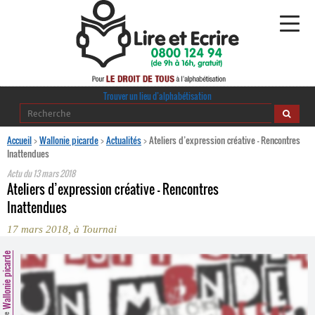
Alphabétisation
Trouver un lieu d’alphabétisation
Agir pour l’alpha
Accueil
>
Wallonie picarde
>
Actualités
>
Ateliers d’expression créative - Rencontres
Inattendues
Publications
Actu du
13 mars 2018
Ateliers d’expression créative - Rencontres
journaldelalpha.be
Inattendues
17 mars 2018, à Tournai
Regards croisés
Ressources pédagogiques
Wallonie picarde
Espace presse