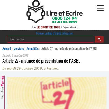
Alphabétisation
Trouver un lieu d’alphabétisation
Agir pour l’alpha
Accueil
>
Verviers
>
Actualités
>
Article 27 – matinée de présentation de l’ASBL
Actu du
9 octobre 2019
Publications
Article 27 – matinée de présentation de l’ASBL
Le mardi 29 octobre 2019, à Verviers
journaldelalpha.be
Verviers
Regards croisés
Ressources pédagogiques
Lire et Écrire
Espace presse