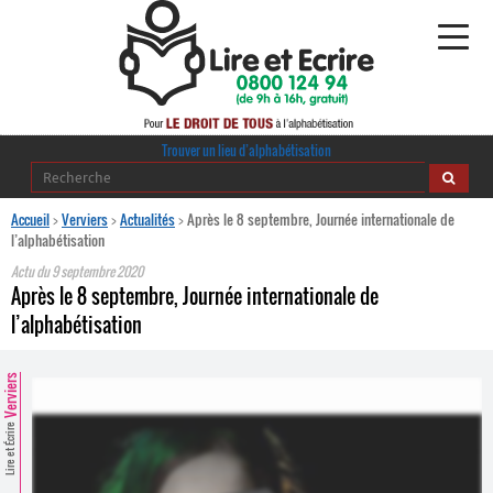
Alphabétisation
Trouver un lieu d’alphabétisation
Agir pour l’alpha
Accueil
>
Verviers
>
Actualités
>
Après le 8 septembre, Journée internationale de
l’alphabétisation
Publications
Actu du
9 septembre 2020
Après le 8 septembre, Journée internationale de
journaldelalpha.be
l’alphabétisation
Regards croisés
Ressources pédagogiques
Verviers
Lire et Écrire
Espace presse